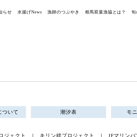
知らせ
水揚げNews
漁師のつぶやき
相馬双葉漁協とは？
旬
について
潮汐表
モ
ロジェクト
キリン絆プロジェクト
JFマリンバ