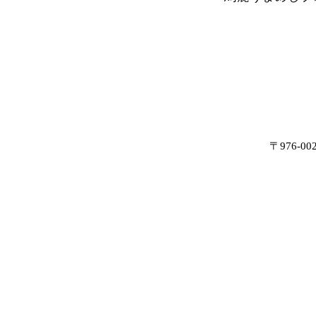
〒976-0