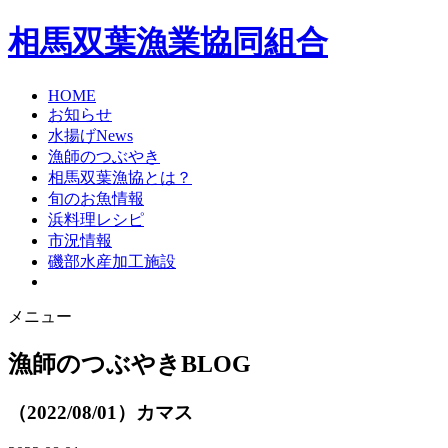
相馬双葉漁業協同組合
HOME
お知らせ
水揚げNews
漁師のつぶやき
相馬双葉漁協とは？
旬のお魚情報
浜料理レシピ
市況情報
磯部水産加工施設
メニュー
漁師のつぶやき
BLOG
（2022/08/01）カマス