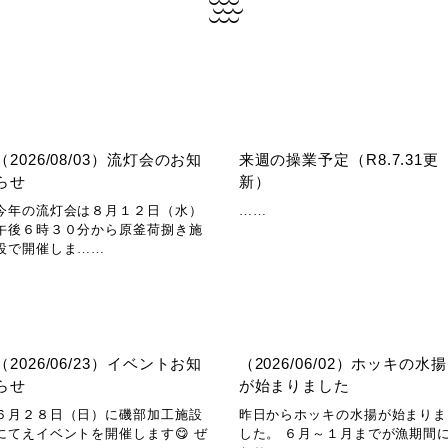
（2026/08/03）流灯会のお知
来週の操業予定（R8.7.31更
らせ
新）
今年の流灯会は８月１２日（水）
……
午後６時３０分から原釜荷捌き施
設で開催しま……
（2026/06/23）イベントお知
（2026/06/02）ホッキの水揚
らせ
が始まりました
６月２８日（日）に磯部加工施設
昨日からホッキの水揚が始まりま
にてえイベントを開催します😋 ぜ
した。 ６月～１月までが漁期間