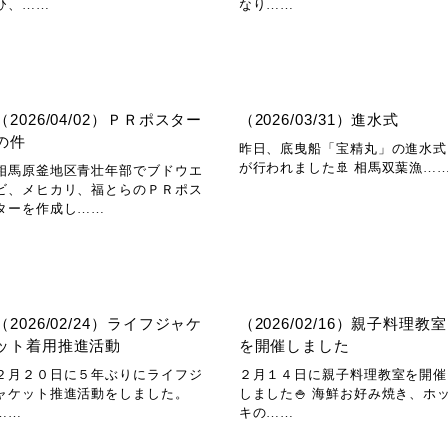
ひ、……
なり……
（2026/04/02）ＰＲポスター
（2026/03/31）進水式
の件
昨日、底曳船「宝精丸」の進水式
が行われました🚢 相馬双葉漁…
相馬原釜地区青壮年部でブドウエ
ビ、メヒカリ、福とらのＰＲポス
ターを作成し……
（2026/02/24）ライフジャケ
（2026/02/16）親子料理教室
ット着用推進活動
を開催しました
２月２０日に５年ぶりにライフジ
２月１４日に親子料理教室を開催
ャケット推進活動をしました。
しました🍚 海鮮お好み焼き、ホ
……
キの……