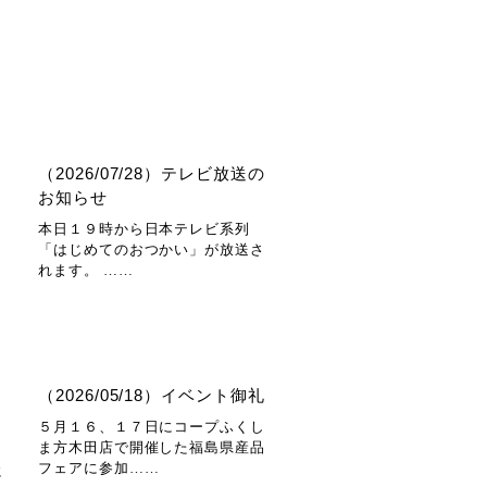
（2026/07/28）テレビ放送の
お知らせ
本日１９時から日本テレビ系列
「はじめてのおつかい」が放送さ
れます。 ……
（2026/05/18）イベント御礼
５月１６、１７日にコープふくし
ま方木田店で開催した福島県産品
フェアに参加……
に