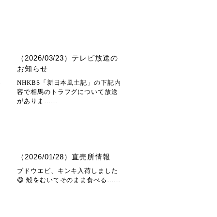
（2026/03/23）テレビ放送の
お知らせ
…
NHKBS「新日本風土記」の下記内
容で相馬のトラフグについて放送
がありま……
（2026/01/28）直売所情報
ブドウエビ、キンキ入荷しました
😋 殻をむいてそのまま食べる……
ッ