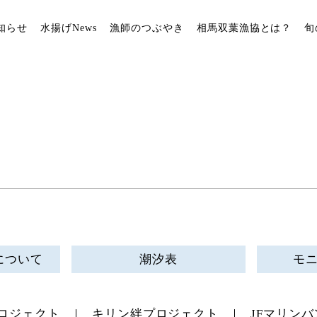
知らせ
水揚げNews
漁師のつぶやき
相馬双葉漁協とは？
旬
について
潮汐表
モ
ロジェクト
キリン絆プロジェクト
JFマリンバ