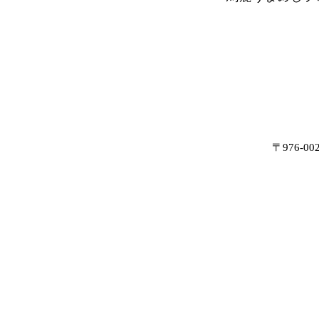
〒976-0