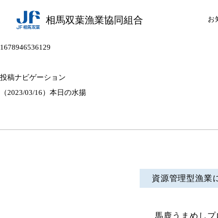
相馬双葉漁業協同組合
お
1678946536129
投稿ナビゲーション
（2023/03/16）本日の水揚
資源管理型漁業
馬鹿うまめしプ