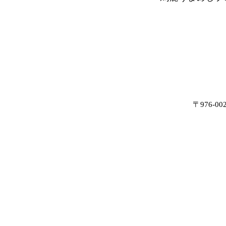
〒976-0