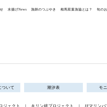
せ
水揚げNews
漁師のつぶやき
相馬双葉漁協とは？
旬の
について
潮汐表
モ
ロジェクト
キリン絆プロジェクト
JFマリンバ