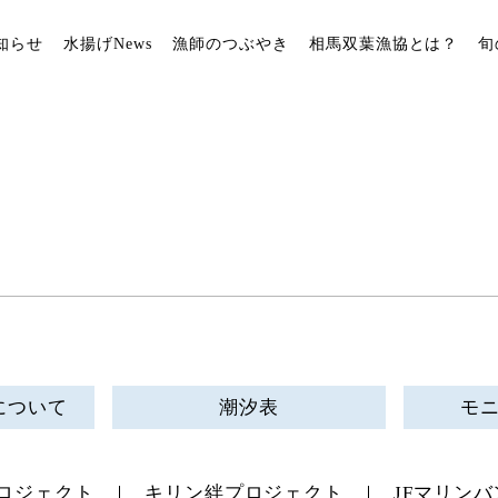
知らせ
水揚げNews
漁師のつぶやき
相馬双葉漁協とは？
旬
について
潮汐表
モ
ロジェクト
キリン絆プロジェクト
JFマリンバ