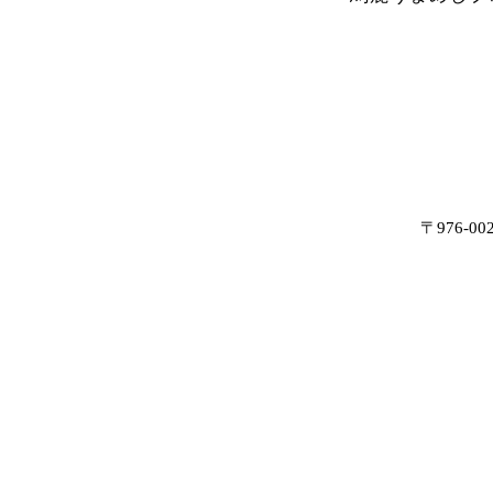
〒976-0