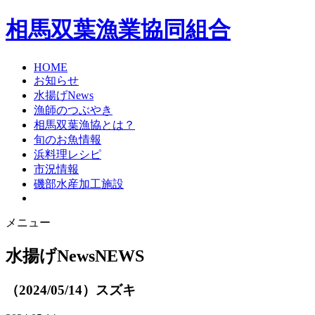
相馬双葉漁業協同組合
HOME
お知らせ
水揚げNews
漁師のつぶやき
相馬双葉漁協とは？
旬のお魚情報
浜料理レシピ
市況情報
磯部水産加工施設
メニュー
水揚げNews
NEWS
（2024/05/14）スズキ