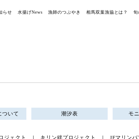
知らせ
水揚げNews
漁師のつぶやき
相馬双葉漁協とは？
旬
について
潮汐表
モ
ロジェクト
キリン絆プロジェクト
JFマリンバ