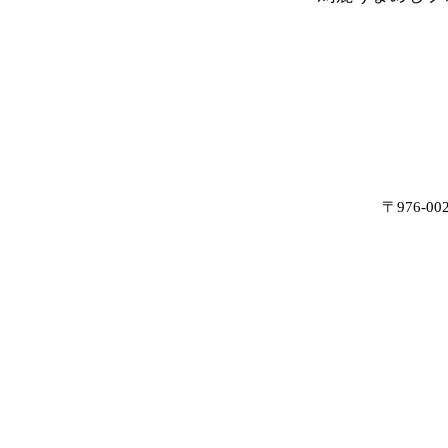
〒976-0