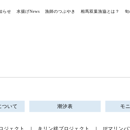
知らせ
水揚げNews
漁師のつぶやき
相馬双葉漁協とは？
旬
について
潮汐表
モ
ロジェクト
キリン絆プロジェクト
JFマリンバ