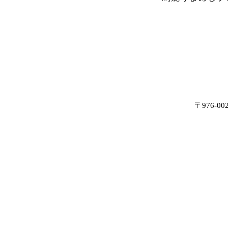
〒976-0