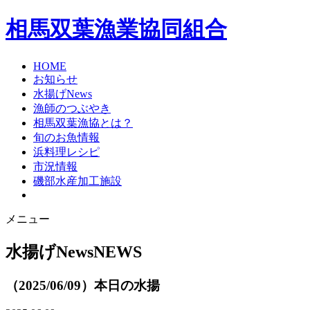
相馬双葉漁業協同組合
HOME
お知らせ
水揚げNews
漁師のつぶやき
相馬双葉漁協とは？
旬のお魚情報
浜料理レシピ
市況情報
磯部水産加工施設
メニュー
水揚げNews
NEWS
（2025/06/09）本日の水揚