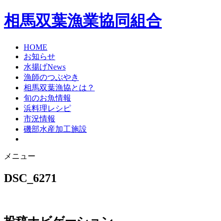
相馬双葉漁業協同組合
HOME
お知らせ
水揚げNews
漁師のつぶやき
相馬双葉漁協とは？
旬のお魚情報
浜料理レシピ
市況情報
磯部水産加工施設
メニュー
DSC_6271