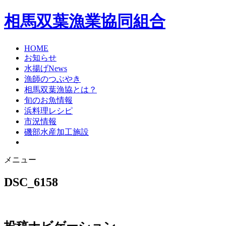
相馬双葉漁業協同組合
HOME
お知らせ
水揚げNews
漁師のつぶやき
相馬双葉漁協とは？
旬のお魚情報
浜料理レシピ
市況情報
磯部水産加工施設
メニュー
DSC_6158