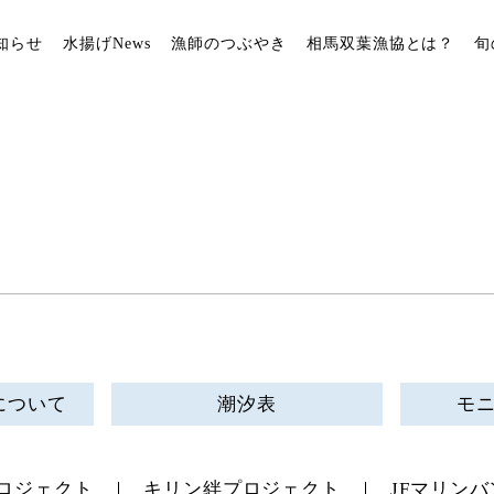
知らせ
水揚げNews
漁師のつぶやき
相馬双葉漁協とは？
旬
について
潮汐表
モ
ロジェクト
キリン絆プロジェクト
JFマリンバ