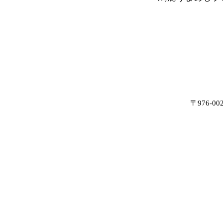
〒976-0