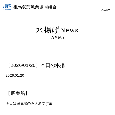
相馬双葉漁業協同組合
メニュー
水揚げNews
NEWS
（2026/01/20）本日の水揚
2026.01.20
【底曳船】
今日は底曳船のみ入港です🚢