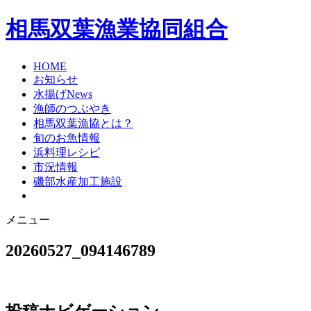
相馬双葉漁業協同組合
HOME
お知らせ
水揚げNews
漁師のつぶやき
相馬双葉漁協とは？
旬のお魚情報
浜料理レシピ
市況情報
磯部水産加工施設
メニュー
20260527_094146789