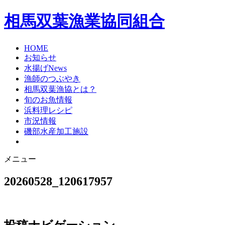
相馬双葉漁業協同組合
HOME
お知らせ
水揚げNews
漁師のつぶやき
相馬双葉漁協とは？
旬のお魚情報
浜料理レシピ
市況情報
磯部水産加工施設
メニュー
20260528_120617957