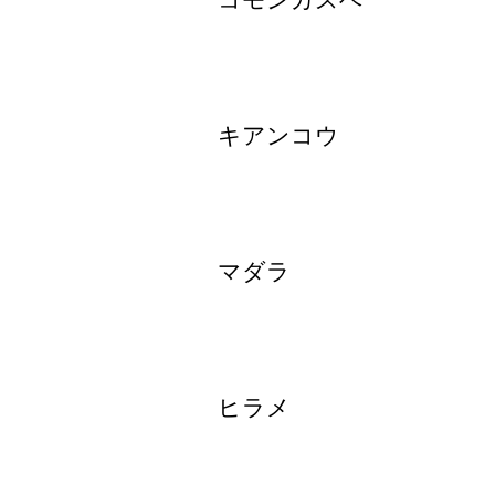
コモンカスベ
キアンコウ
マダラ
ヒラメ