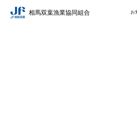
相馬双葉漁業協同組合
お