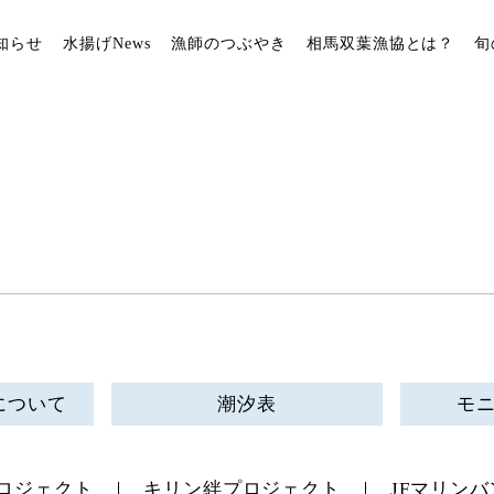
知らせ
水揚げNews
漁師のつぶやき
相馬双葉漁協とは？
旬
について
潮汐表
モ
ロジェクト
キリン絆プロジェクト
JFマリンバ