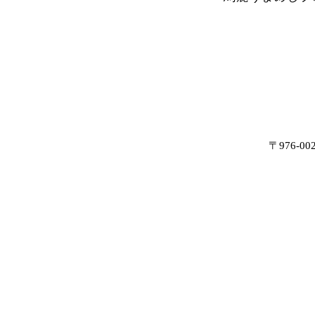
〒976-0