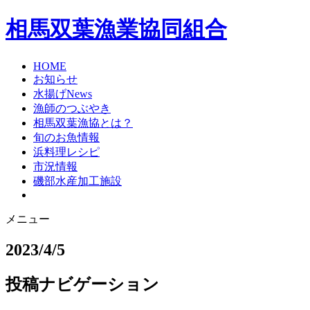
相馬双葉漁業協同組合
HOME
お知らせ
水揚げNews
漁師のつぶやき
相馬双葉漁協とは？
旬のお魚情報
浜料理レシピ
市況情報
磯部水産加工施設
メニュー
2023/4/5
投稿ナビゲーション