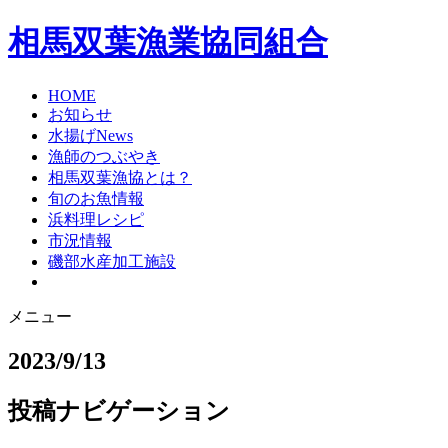
相馬双葉漁業協同組合
HOME
お知らせ
水揚げNews
漁師のつぶやき
相馬双葉漁協とは？
旬のお魚情報
浜料理レシピ
市況情報
磯部水産加工施設
メニュー
2023/9/13
投稿ナビゲーション