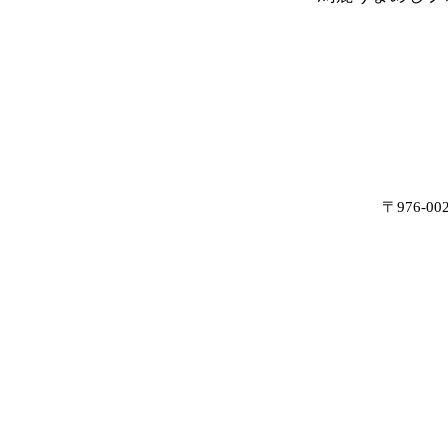
〒976-0