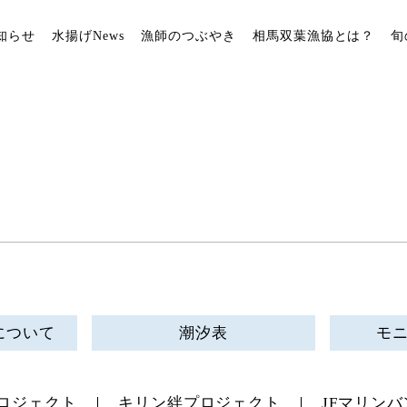
知らせ
水揚げNews
漁師のつぶやき
相馬双葉漁協とは？
旬
について
潮汐表
モ
ロジェクト
キリン絆プロジェクト
JFマリンバ