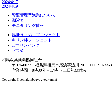
2024/4/17
2024/4/19
資源管理型漁業について
潮汐表
モニタリング情報
馬鹿うまめしプロジェクト
キリン絆プロジェクト
JFマリンバンク
JF共済
相馬双葉漁業協同組合
〒976-0022 福島県相馬市尾浜字追川196 TEL：0244-38-8
営業時間：8時30分～17時 （土日祝は休み）
Copyright © somafutabagyogyoukumiai