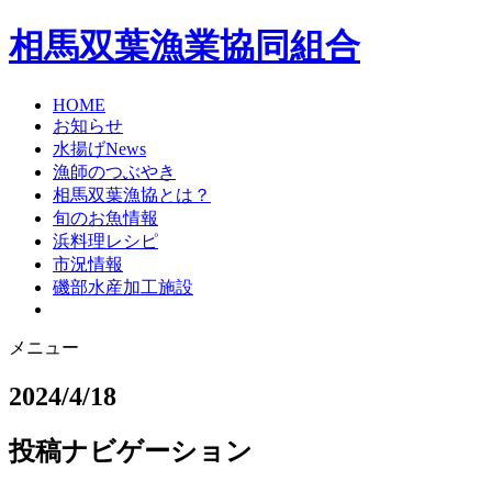
相馬双葉漁業協同組合
HOME
お知らせ
水揚げNews
漁師のつぶやき
相馬双葉漁協とは？
旬のお魚情報
浜料理レシピ
市況情報
磯部水産加工施設
メニュー
2024/4/18
投稿ナビゲーション