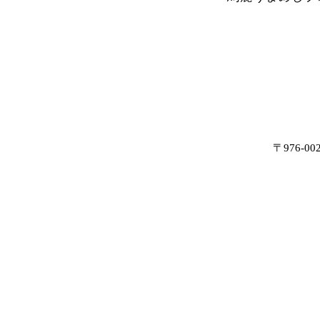
〒976-0