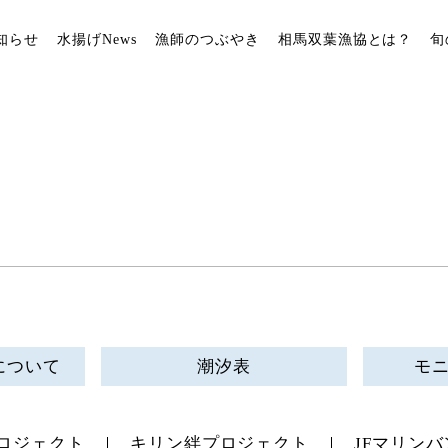
知らせ
水揚げNews
漁師のつぶやき
相馬双葉漁協とは？
旬
について
潮汐表
モ
ロジェクト
キリン絆プロジェクト
JFマリンバ