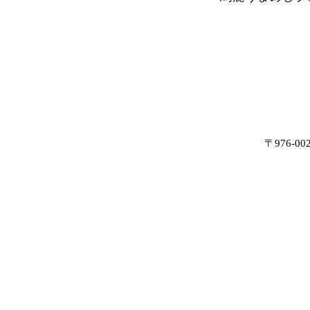
〒976-0