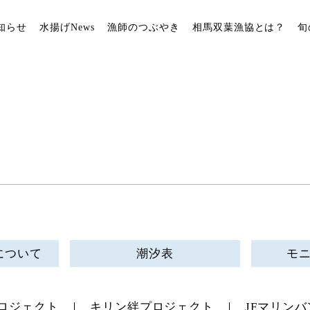
知らせ
水揚げNews
漁師のつぶやき
相馬双葉漁協とは？
旬
について
潮汐表
モ
ロジェクト
キリン絆プロジェクト
JFマリンバ