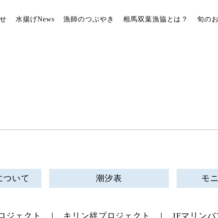
せ
水揚げNews
漁師のつぶやき
相馬双葉漁協とは？
旬の
について
潮汐表
モ
ロジェクト
キリン絆プロジェクト
JFマリンバ