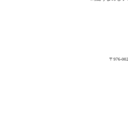
〒976-0