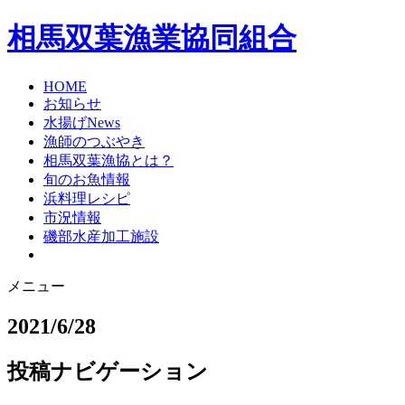
相馬双葉漁業協同組合
HOME
お知らせ
水揚げNews
漁師のつぶやき
相馬双葉漁協とは？
旬のお魚情報
浜料理レシピ
市況情報
磯部水産加工施設
メニュー
2021/6/28
投稿ナビゲーション