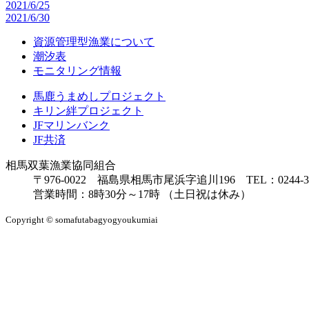
2021/6/25
2021/6/30
資源管理型漁業について
潮汐表
モニタリング情報
馬鹿うまめしプロジェクト
キリン絆プロジェクト
JFマリンバンク
JF共済
相馬双葉漁業協同組合
〒976-0022 福島県相馬市尾浜字追川196 TEL：0244-38-8
営業時間：8時30分～17時 （土日祝は休み）
Copyright © somafutabagyogyoukumiai