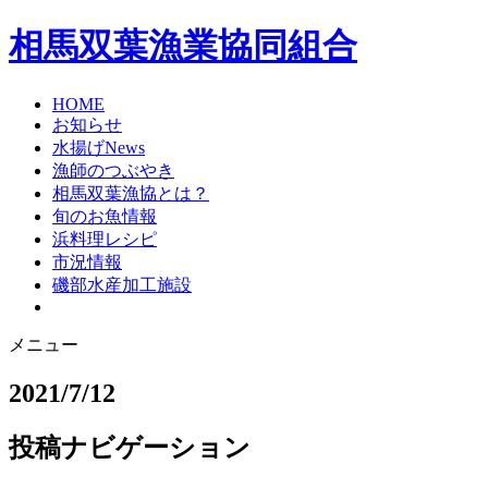
相馬双葉漁業協同組合
HOME
お知らせ
水揚げNews
漁師のつぶやき
相馬双葉漁協とは？
旬のお魚情報
浜料理レシピ
市況情報
磯部水産加工施設
メニュー
2021/7/12
投稿ナビゲーション