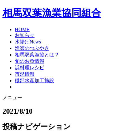
相馬双葉漁業協同組合
HOME
お知らせ
水揚げNews
漁師のつぶやき
相馬双葉漁協とは？
旬のお魚情報
浜料理レシピ
市況情報
磯部水産加工施設
メニュー
2021/8/10
投稿ナビゲーション