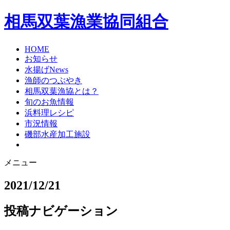
相馬双葉漁業協同組合
HOME
お知らせ
水揚げNews
漁師のつぶやき
相馬双葉漁協とは？
旬のお魚情報
浜料理レシピ
市況情報
磯部水産加工施設
メニュー
2021/12/21
投稿ナビゲーション