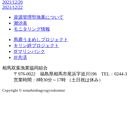
2021/12/20
2021/12/22
資源管理型漁業について
潮汐表
モニタリング情報
馬鹿うまめしプロジェクト
キリン絆プロジェクト
JFマリンバンク
JF共済
相馬双葉漁業協同組合
〒976-0022 福島県相馬市尾浜字追川196 TEL：0244-38-8
営業時間：8時30分～17時 （土日祝は休み）
Copyright © somafutabagyogyoukumiai