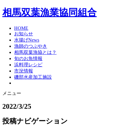
相馬双葉漁業協同組合
HOME
お知らせ
水揚げNews
漁師のつぶやき
相馬双葉漁協とは？
旬のお魚情報
浜料理レシピ
市況情報
磯部水産加工施設
メニュー
2022/3/25
投稿ナビゲーション