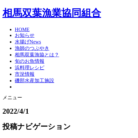
相馬双葉漁業協同組合
HOME
お知らせ
水揚げNews
漁師のつぶやき
相馬双葉漁協とは？
旬のお魚情報
浜料理レシピ
市況情報
磯部水産加工施設
メニュー
2022/4/1
投稿ナビゲーション