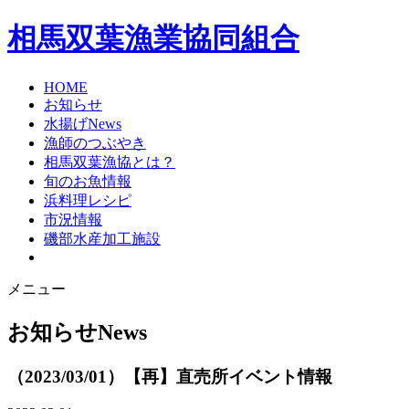
相馬双葉漁業協同組合
HOME
お知らせ
水揚げNews
漁師のつぶやき
相馬双葉漁協とは？
旬のお魚情報
浜料理レシピ
市況情報
磯部水産加工施設
メニュー
お知らせ
News
（2023/03/01）【再】直売所イベント情報