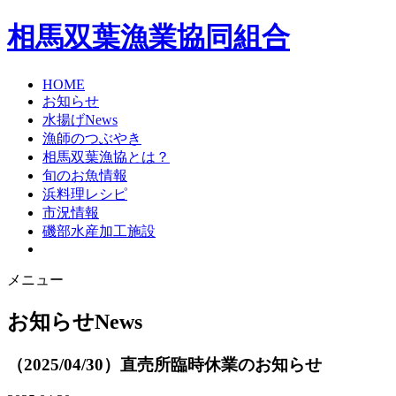
相馬双葉漁業協同組合
HOME
お知らせ
水揚げNews
漁師のつぶやき
相馬双葉漁協とは？
旬のお魚情報
浜料理レシピ
市況情報
磯部水産加工施設
メニュー
お知らせ
News
（2025/04/30）直売所臨時休業のお知らせ