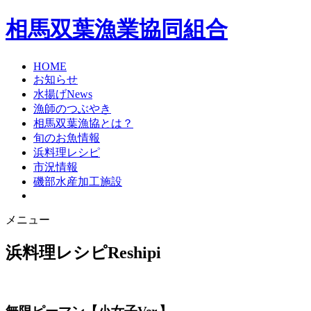
相馬双葉漁業協同組合
HOME
お知らせ
水揚げNews
漁師のつぶやき
相馬双葉漁協とは？
旬のお魚情報
浜料理レシピ
市況情報
磯部水産加工施設
メニュー
浜料理レシピ
Reshipi