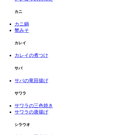
カニ
カニ鍋
蟹みそ
カレイ
カレイの煮つけ
サバ
サバの竜田揚げ
サワラ
サワラの三色焼き
サワラの唐揚げ
シラウオ