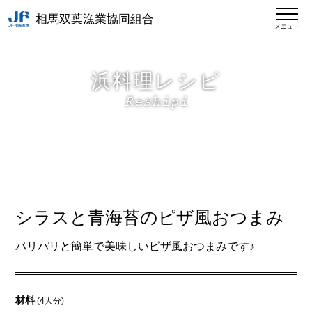
相馬双葉漁業協同組合
メニュー
浜料理レシピ
Reshipi
シラスと青海苔のピザ風おつまみ
パリパリと簡単で美味しいピザ風おつまみです♪
材料
(4人分)