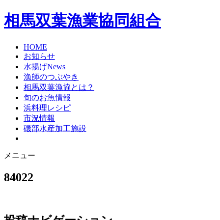
相馬双葉漁業協同組合
HOME
お知らせ
水揚げNews
漁師のつぶやき
相馬双葉漁協とは？
旬のお魚情報
浜料理レシピ
市況情報
磯部水産加工施設
メニュー
84022