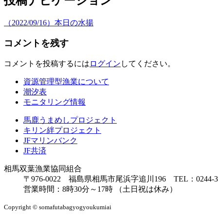
投稿ナビゲーション
（2022/09/16）本日の水揚
コメントを残す
コメントを投稿するには
ログイン
してください。
資源管理型漁業について
潮汐表
モニタリング情報
馬鹿うまめしプロジェクト
キリン絆プロジェクト
JFマリンバンク
JF共済
相馬双葉漁業協同組合
〒976-0022 福島県相馬市尾浜字追川196 TEL：0244-38-8
営業時間：8時30分～17時 （土日祝は休み）
Copyright © somafutabagyogyoukumiai