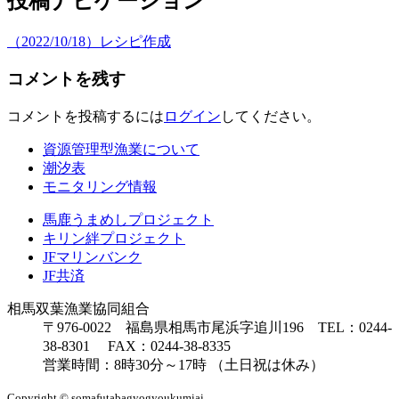
投稿ナビゲーション
（2022/10/18）レシピ作成
コメントを残す
コメントを投稿するには
ログイン
してください。
資源管理型漁業について
潮汐表
モニタリング情報
馬鹿うまめしプロジェクト
キリン絆プロジェクト
JFマリンバンク
JF共済
相馬双葉漁業協同組合
〒976-0022 福島県相馬市尾浜字追川196 TEL：0244-
38-8301 FAX：0244-38-8335
営業時間：8時30分～17時 （土日祝は休み）
Copyright © somafutabagyogyoukumiai