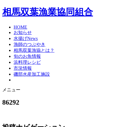
相馬双葉漁業協同組合
HOME
お知らせ
水揚げNews
漁師のつぶやき
相馬双葉漁協とは？
旬のお魚情報
浜料理レシピ
市況情報
磯部水産加工施設
メニュー
86292