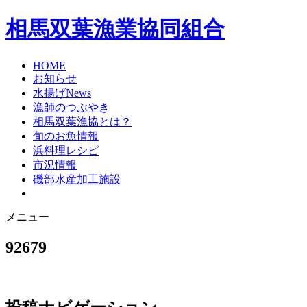
相馬双葉漁業協同組合
HOME
お知らせ
水揚げNews
漁師のつぶやき
相馬双葉漁協とは？
旬のお魚情報
浜料理レシピ
市況情報
磯部水産加工施設
メニュー
92679