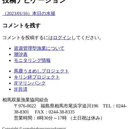
投稿ナビゲーション
（2023/01/16）本日の水揚
コメントを残す
コメントを投稿するには
ログイン
してください。
資源管理型漁業について
潮汐表
モニタリング情報
馬鹿うまめしプロジェクト
キリン絆プロジェクト
JFマリンバンク
JF共済
相馬双葉漁業協同組合
〒976-0022 福島県相馬市尾浜字追川196 TEL：0244-
38-8301 FAX：0244-38-8335
営業時間：8時30分～17時 （土日祝は休み）
Copyright © somafutabagyogyoukumiai