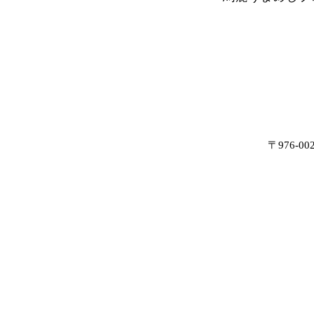
〒976-0