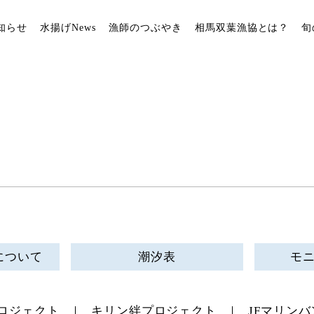
知らせ
水揚げNews
漁師のつぶやき
相馬双葉漁協とは？
旬
について
潮汐表
モ
ロジェクト
キリン絆プロジェクト
JFマリンバ