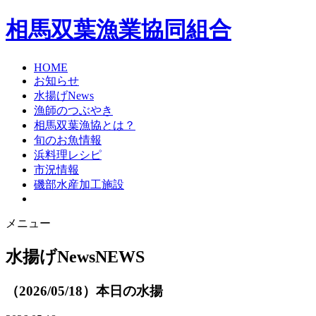
相馬双葉漁業協同組合
HOME
お知らせ
水揚げNews
漁師のつぶやき
相馬双葉漁協とは？
旬のお魚情報
浜料理レシピ
市況情報
磯部水産加工施設
メニュー
水揚げNews
NEWS
（2026/05/18）本日の水揚