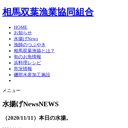
相馬双葉漁業協同組合
HOME
お知らせ
水揚げNews
漁師のつぶやき
相馬双葉漁協とは？
旬のお魚情報
浜料理レシピ
市況情報
磯部水産加工施設
メニュー
水揚げNews
NEWS
（2020/11/11）本日の水揚。