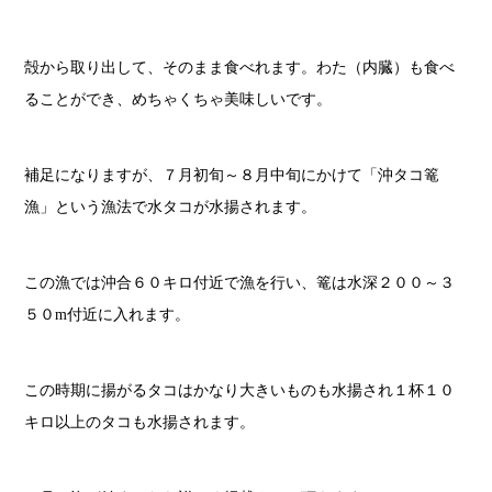
殻から取り出して、そのまま食べれます。わた（内臓）も食べ
ることができ、めちゃくちゃ美味しいです。
補足になりますが、７月初旬～８月中旬にかけて「沖タコ篭
漁」という漁法で水タコが水揚されます。
この漁では沖合６０キロ付近で漁を行い、篭は水深２００～３
５０m付近に入れます。
この時期に揚がるタコはかなり大きいものも水揚され１杯１０
キロ以上のタコも水揚されます。