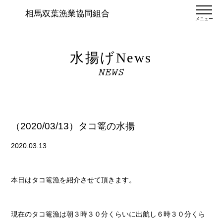
相馬双葉漁業協同組合
メニュー
水揚げNews
NEWS
（2020/03/13）タコ篭の水揚
2020.03.13
本日はタコ篭漁を紹介させて頂きます。
現在のタコ篭漁は朝３時３０分くらいに出航し６時３０分くら