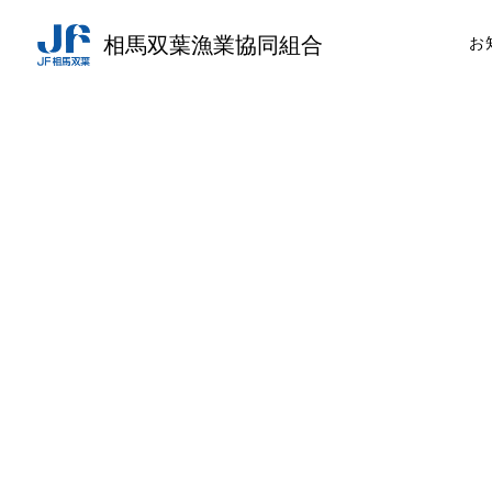
相馬双葉漁業協同組合
お