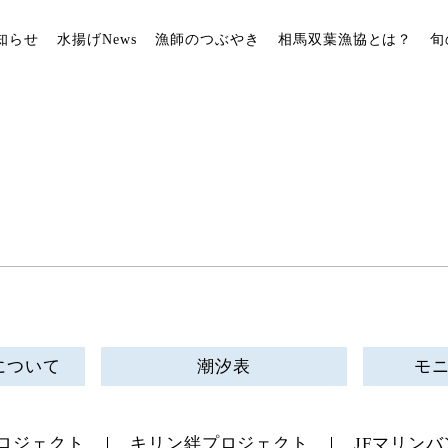
知らせ
水揚げNews
漁師のつぶやき
相馬双葉漁協とは？
旬
について
潮汐表
モ
ロジェクト
キリン絆プロジェクト
JFマリンバ